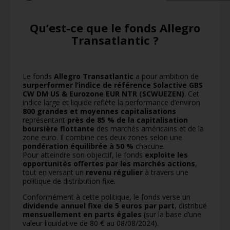
Qu’est-ce que le fonds Allegro
Transatlantic ?
Le fonds
Allegro Transatlantic
a pour ambition de
surperformer l’indice de référence Solactive GBS
CW DM US & Eurozone EUR NTR (SCWUEZEN)
. Cet
indice large et liquide reflète la performance d’environ
800 grandes et moyennes capitalisations
représentant
près de 85 % de la capitalisation
boursière flottante
des marchés américains et de la
zone euro. Il combine ces deux zones selon une
pondération équilibrée à 50 %
chacune.
Pour atteindre son objectif, le fonds
exploite les
opportunités offertes par les marchés actions
,
tout en versant un
revenu régulier
à travers une
politique de distribution fixe.
Conformément à cette politique, le fonds verse un
dividende annuel fixe de 5 euros par part
, distribué
mensuellement en parts égales
(sur la base d’une
valeur liquidative de 80 € au 08/08/2024).