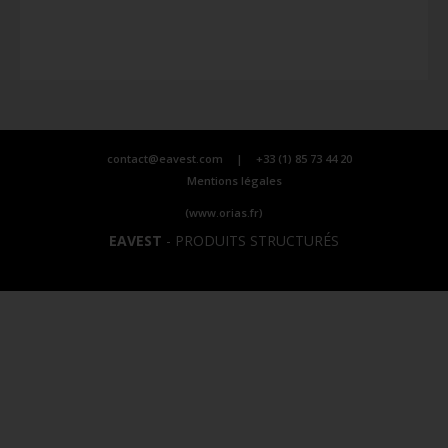
contact@eavest.com
|
+33 (1) 85 73 44 20
Mentions légales
(www.orias.fr)
EAVEST
-
PRODUITS STRUCTURÉS