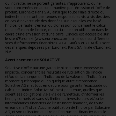
ou indirecte, ne se portent garantes, n’approuvent, ou ne
sont concernées en aucune manière par l’émission et l’offre de
produit. Euronext Paris S.A., ainsi que toute filiale directe ou
indirecte, ne seront pas tenues responsables vis-à-vis des tiers
en cas d’inexactitude des données sur lesquelles est basé
l’Indice, de faute, d’erreur ou d’omission concernant le calcul
ou la diffusion de l’Indice, ou au titre de son utilisation dans le
cadre d’une émission et d’une offre. L’Indice est accessible sur
le site d’Euronext (www.euronext.com), ainsi que sur différents
sites d’informations financières. « CAC 40® » et « CAC® » sont
des marques déposées par Euronext Paris SA, filiale d’Euronext
N.V.
Avertissement de SOLACTIVE
Solactive n’offre aucune garantie ni assurance, expresse ou
implicite, concernant les résultats de l’utilisation de l’Indice
et/ou de la marque de l’Indice ou de la valeur de l’Indice à un
moment quelconque ou en quelque autre circonstance.
Solactive AG met tout en oeuvre pour garantir l’exactitude du
calcul de l’Indice. Solactive AG n’est pas tenue, quelles que
soient ses obligations vis-à-vis de l’Emetteur, d’informer les
tiers, y compris et sans s’y limiter les investisseurs et/ou les
intermédiaires financiers de l’instrument financier, de toute
erreur dans l’Indice. Aucune publication de l’Indice par Solactive
AG, ni son utilisation au titre de l’instrument financier dans le