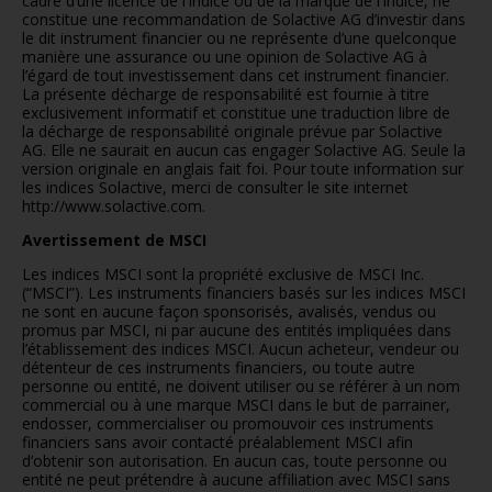
cadre d’une licence de l’Indice ou de la marque de l’Indice, ne
constitue une recommandation de Solactive AG d’investir dans
le dit instrument financier ou ne représente d’une quelconque
manière une assurance ou une opinion de Solactive AG à
l’égard de tout investissement dans cet instrument financier.
La présente décharge de responsabilité est fournie à titre
exclusivement informatif et constitue une traduction libre de
la décharge de responsabilité originale prévue par Solactive
AG. Elle ne saurait en aucun cas engager Solactive AG. Seule la
version originale en anglais fait foi. Pour toute information sur
les indices Solactive, merci de consulter le site internet
http://www.solactive.com.
Avertissement de
MSCI
Les indices MSCI sont la propriété exclusive de MSCI Inc.
(“MSCI”). Les instruments financiers basés sur les indices MSCI
ne sont en aucune façon sponsorisés, avalisés, vendus ou
promus par MSCI, ni par aucune des entités impliquées dans
l’établissement des indices MSCI. Aucun acheteur, vendeur ou
détenteur de ces instruments financiers, ou toute autre
personne ou entité, ne doivent utiliser ou se référer à un nom
commercial ou à une marque MSCI dans le but de parrainer,
endosser, commercialiser ou promouvoir ces instruments
financiers sans avoir contacté préalablement MSCI afin
d’obtenir son autorisation. En aucun cas, toute personne ou
entité ne peut prétendre à aucune affiliation avec MSCI sans