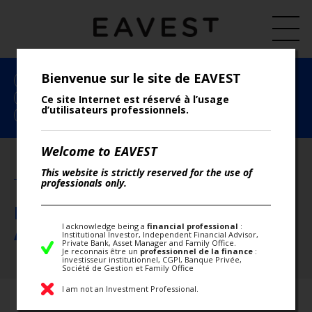
Bienvenue sur le site de EAVEST
TOUS LES ARTICLES
EAVEST
ECONOMIE
ESG
INDICES
LES INSTANCES DE RÉGULATION
LETTRE HEBDO
Ce site Internet est réservé à l’usage
d’utilisateurs professionnels.
PERFORMANCE
PRESSE
RECHERCHE
RENDEMENT
Welcome to EAVEST
This website is strictly reserved for the use of
MERCREDI 08 MAI 2024
professionals only.
PERFORMANCE DES INDICES ESG
I acknowledge being a
financial professional
:
AVRIL 2024
Institutional Investor, Independent Financial Advisor,
Private Bank, Asset Manager and Family Office.
Je reconnais être un
professionnel de la finance
:
investisseur institutionnel, CGPI, Banque Privée,
Société de Gestion et Family Office
I am not an Investment Professional.