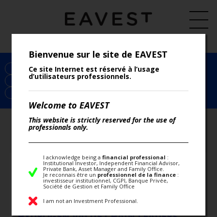
Bienvenue sur le site de EAVEST
Ce site Internet est réservé à l’usage
TOUS LES ARTICLES
EAVEST
ECONOMIE
ESG
d’utilisateurs professionnels.
INDICES
LES INSTANCES DE RÉGULATION
LETTRE HEBDO
PERFORMANCE
PRESSE
RECHERCHE
RENDEMENT
Welcome to EAVEST
This website is strictly reserved for the use of
professionals only.
I acknowledge being a
financial professional
:
Institutional Investor, Independent Financial Advisor,
LUNDI 12 JUIN 2023
Private Bank, Asset Manager and Family Office.
Je reconnais être un
professionnel de la finance
:
investisseur institutionnel, CGPI, Banque Privée,
NATIXIS PARLE À EAVEST DE SON
Société de Gestion et Family Office
NOUVEL INDICE POUR PRODUITS
I am not an Investment Professional.
STRUCTURÉS « IEDGE EUROZONE
HYDROGEN VALUE CHAIN LEADERS