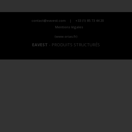
contact@eavest.com
|
+33 (1) 85 73 44 20
Mentions légales
(www.orias.fr)
EAVEST
-
PRODUITS STRUCTURÉS