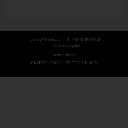
contact@eavest.com
|
+33 (1) 85 73 44 20
Mentions légales
(www.orias.fr)
EAVEST
-
PRODUITS STRUCTURÉS