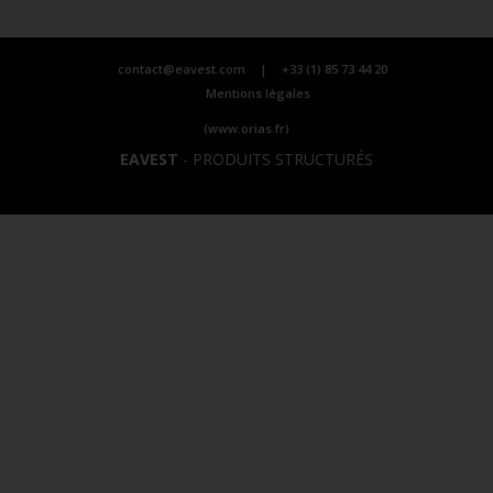
contact@eavest.com
|
+33 (1) 85 73 44 20
Mentions légales
(www.orias.fr)
EAVEST
-
PRODUITS STRUCTURÉS