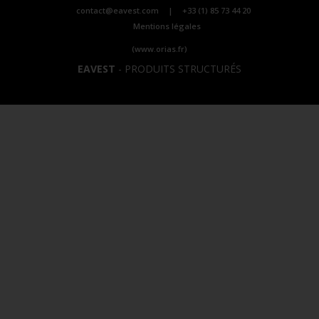
contact@eavest.com
|
+33 (1) 85 73 44 20
Mentions légales
(www.orias.fr)
EAVEST
-
PRODUITS STRUCTURÉS