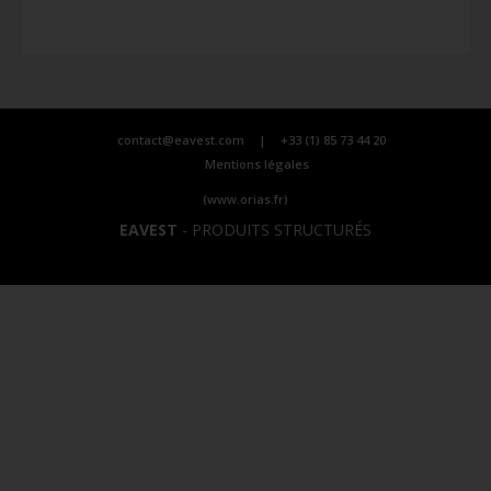
contact@eavest.com
|
+33 (1) 85 73 44 20
Mentions légales
(www.orias.fr)
EAVEST
-
PRODUITS STRUCTURÉS