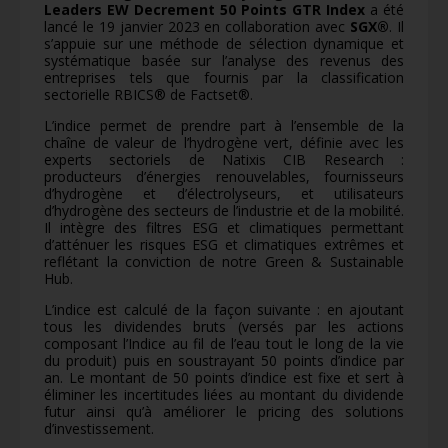
Leaders EW Decrement 50 Points GTR Index
a été
lancé le 19 janvier 2023 en collaboration avec
SGX®
. Il
s’appuie sur une méthode de sélection dynamique et
systématique basée sur l’analyse des revenus des
entreprises tels que fournis par la classification
sectorielle RBICS® de Factset®.
L’indice permet de prendre part à l’ensemble de la
chaîne de valeur de l’hydrogène vert, définie avec les
experts sectoriels de Natixis CIB Research :
producteurs d’énergies renouvelables, fournisseurs
d’hydrogène et d’électrolyseurs, et utilisateurs
d’hydrogène des secteurs de l’industrie et de la mobilité.
Il intègre des filtres ESG et climatiques permettant
d’atténuer les risques ESG et climatiques extrêmes et
reflétant la conviction de notre Green & Sustainable
Hub.
L’indice est calculé de la façon suivante : en ajoutant
tous les dividendes bruts (versés par les actions
composant l’Indice au fil de l’eau tout le long de la vie
du produit) puis en soustrayant 50 points d’indice par
an. Le montant de 50 points d’indice est fixe et sert à
éliminer les incertitudes liées au montant du dividende
futur ainsi qu’à améliorer le pricing des solutions
d’investissement.