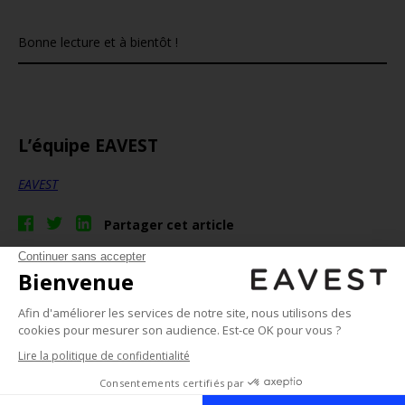
f
Bonne lecture et à bientôt !
v
v
L’équipe EAVEST
EAVEST
Partager cet article
contact@eavest.com
|
+33 (1) 85 73 44 20
Mentions légales
(www.orias.fr)
EAVEST
-
PRODUITS STRUCTURÉS