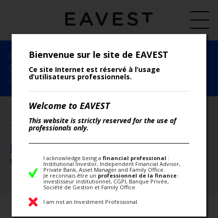
Bienvenue sur le site de EAVEST
TOUS LES ARTICLES
EAVEST
ECONOMIE
ESG
INDICES
LES INSTANCES DE RÉGULATION
LETTRE HEBDO
Ce site Internet est réservé à l’usage
d’utilisateurs professionnels.
PERFORMANCE
PRESSE
RECHERCHE
RENDEMENT
Welcome to EAVEST
This website is strictly reserved for the use of
MERCREDI 12 MAI 2021
professionals only.
NOTATION DES ÉMETTEURS :
I acknowledge being a
financial professional
:
VERSION DYNAMIQUE !!
Institutional Investor, Independent Financial Advisor,
Private Bank, Asset Manager and Family Office.
Je reconnais être un
professionnel de la finance
:
investisseur institutionnel, CGPI, Banque Privée,
Société de Gestion et Family Office
I am not an Investment Professional.