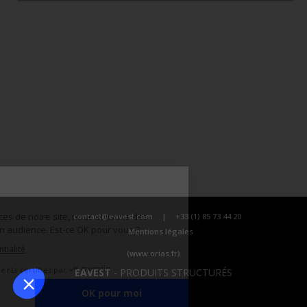
contact@eavest.com
|
+33 (1) 85 73 44 20
Mentions légales
(www.orias.fr)
EAVEST
-
PRODUITS STRUCTURÉS